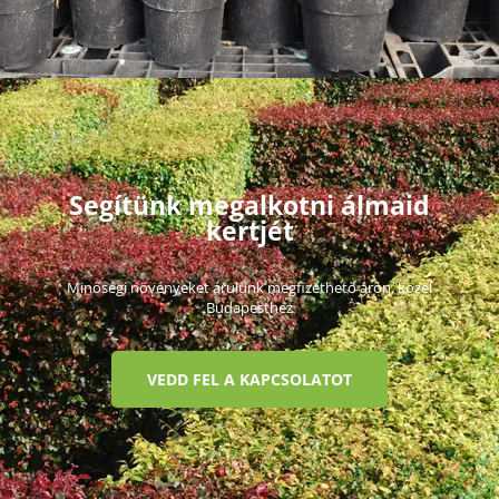
Segítünk megalkotni álmaid
kertjét
Minőségi növényeket árulunk megfizethető áron, közel
Budapesthez
VEDD FEL A KAPCSOLATOT