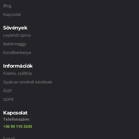
Blog
Kapcsolat
Sövények
Leylandi ciprus
Babérmeggy
Korallberkenye
Információk
Fizetés, szállítás
Gyakran ismételt kérdések
ÁSZF
GDPR
Kapcsolat
Telefonszám:
+36 50 110 3245
E-mail: