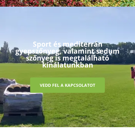
Sport és mediterrán
gyepszőnyeg, valamint sedum
szőnyeg is megtalálható
kínálatunkban
VEDD FEL A KAPCSOLATOT