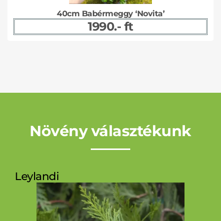
40cm Babérmeggy ‘Novita’
1990.- ft
Növény választékunk
Leylandi