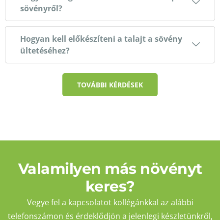
sövényről?
Hogyan kell előkészíteni a talajt a sövény
ültetéséhez?
TOVÁBBI KÉRDÉSEK
Valamilyen más növényt
keres?
Vegye fel a kapcsolatot kollégánkkal az alábbi
telefonszámon és érdeklődjön a jelenlegi készletünkről,