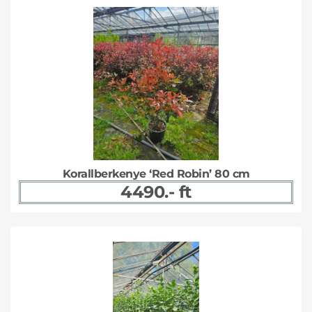
Korallberkenye ‘Red Robin’ 80 cm
4490.- ft