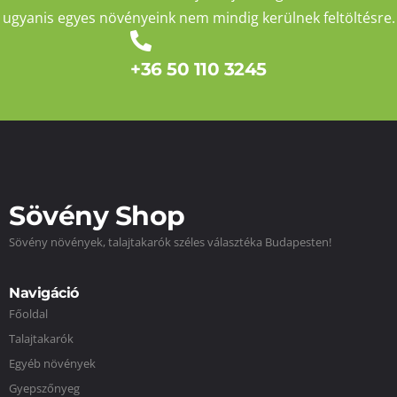
ugyanis egyes növényeink nem mindig kerülnek feltöltésre.
+36 50 110 3245
Sövény Shop
Sövény növények, talajtakarók széles választéka Budapesten!
Navigáció
Főoldal
Talajtakarók
Egyéb növények
Gyepszőnyeg