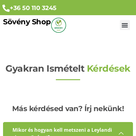
+36 50 110 3245
Sövény Shop
Egyéb n
Gyakran Ismételt
Kérdések
Más kérdésed van? Írj nekünk!
Mikor és hogyan kell metszeni a Leylandi