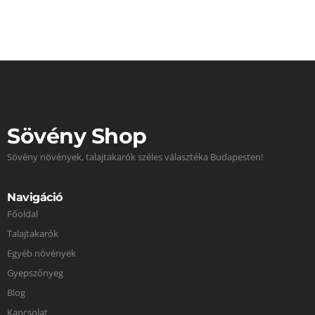
Sövény Shop
Sövény növények, talajtakarók széles választéka Budapesten!
Navigáció
Főoldal
Talajtakarók
Egyéb növények
Gyepszőnyeg
Blog
Kapcsolat