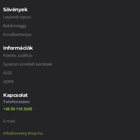
Sövények
Leylandi ciprus
Babérmeggy
Korallberkenye
Információk
Fizetés, szállítás
Gyakran ismételt kérdések
ÁSZF
GDPR
Kapcsolat
Telefonszám:
+36 50 110 3245
E-mail:
info@sovenyshop.hu