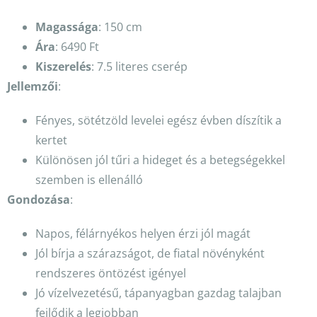
Magassága
: 150 cm
Ára
: 6490 Ft
Kiszerelés
: 7.5 literes cserép
Jellemzői
:
Fényes, sötétzöld levelei egész évben díszítik a
kertet
Különösen jól tűri a hideget és a betegségekkel
szemben is ellenálló
Gondozása
:
Napos, félárnyékos helyen érzi jól magát
Jól bírja a szárazságot, de fiatal növényként
rendszeres öntözést igényel
Jó vízelvezetésű, tápanyagban gazdag talajban
fejlődik a legjobban