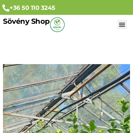
+36 50 110 3245
Sövény Shop
Egyéb n