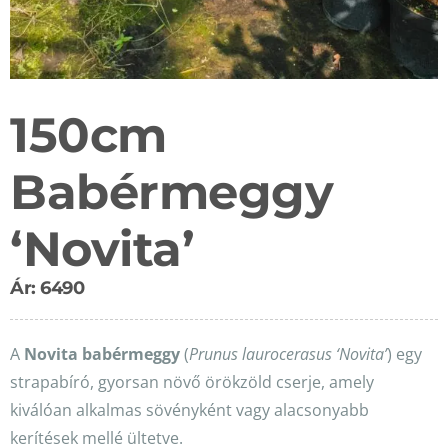
150cm
Babérmeggy
‘Novita’
Ár: 6490
A
Novita babérmeggy
(
Prunus laurocerasus ‘Novita’
) egy
strapabíró, gyorsan növő örökzöld cserje, amely
kiválóan alkalmas sövényként vagy alacsonyabb
kerítések mellé ültetve.