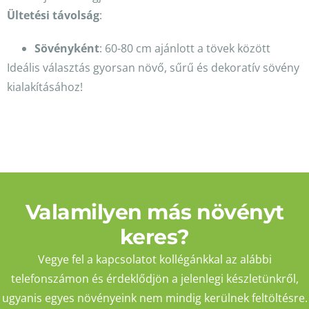
Ültetési távolság
:
Sövényként
: 60-80 cm ajánlott a tövek között
Ideális választás gyorsan növő, sűrű és dekoratív sövény
kialakításához!
Valamilyen más növényt
keres?
Vegye fel a kapcsolatot kollégánkkal az alábbi
telefonszámon és érdeklődjön a jelenlegi készletünkről,
ugyanis egyes növényeink nem mindig kerülnek feltöltésre.